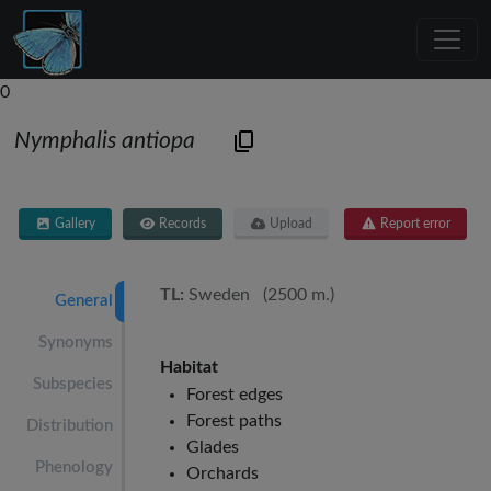
0
Nymphalis antiopa
Gallery
Records
Upload
Report error
TL:
Sweden (2500 m.)
General
Synonyms
Habitat
Subspecies
Forest edges
Forest paths
Distribution
Glades
Phenology
Orchards