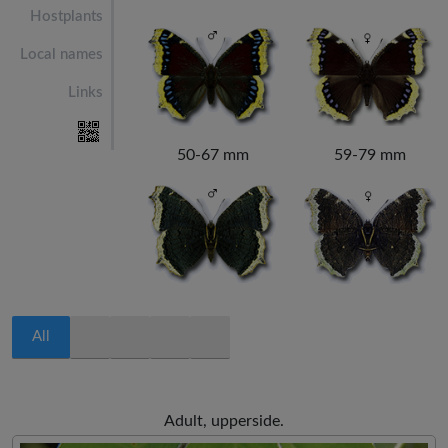
Hostplants
Local names
Links
50-67 mm
59-79 mm
All
Adult, upperside.