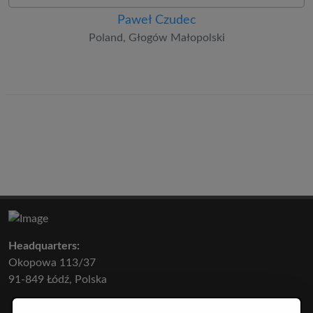
Paweł Czudec
Poland, Głogów Małopolski
Headquarters:
Okopowa 113/37
91-849 Łódź, Polska