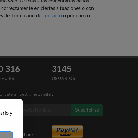
itio web. Gracias a los comentarios de los
 correctamente en ciertas situaciones o con
és del formulario de
contacto
o por correo
0 316
3145
PECIES
USUARIOS
críbete a nuestra newsletter:
Suscribirse
ario y
Like Us
on Facebook