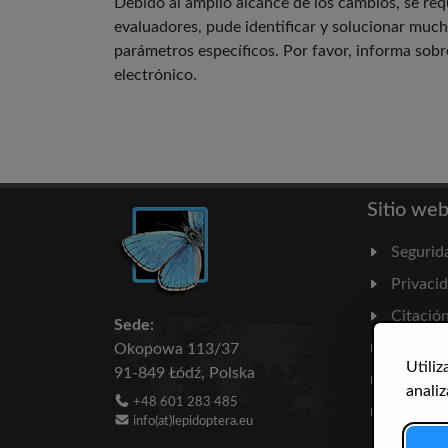
Debido al amplio alcance de los cambios, se req
evaluadores, pude identificar y solucionar much
parámetros específicos. Por favor, informa sobr
electrónico.
Sitio we
Segurid
Privaci
Citació
Sede:
Hitos
Okopowa 113/37
Utiliz
91-849 Łódź, Polska
Bibliogr
analiz
+48 601 283 485
Estadíst
info(at)lepidoptera.eu