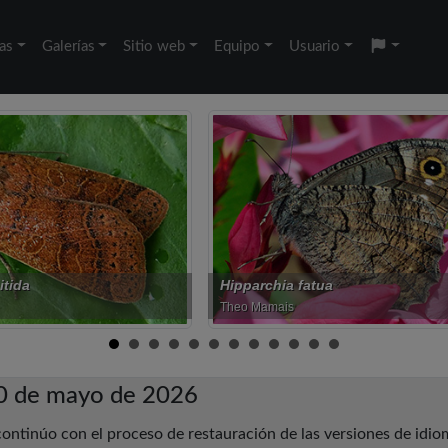
as
Galerías
Sitio web
Equipo
Usuario
fatua
Pseudozarba bipartita
João Nunes
 30 de mayo de 2026
continúo con el proceso de restauración de las versiones de idiom