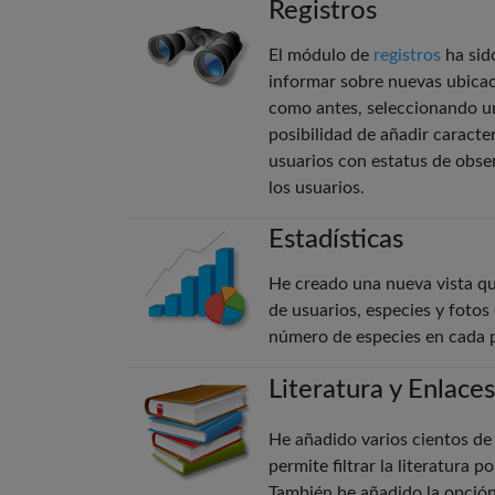
Registros
El módulo de
registros
ha sid
informar sobre nuevas ubicaci
como antes, seleccionando una
posibilidad de añadir caracte
usuarios con estatus de obser
los usuarios.
Estadísticas
He creado una nueva vista que
de usuarios, especies y fotos
número de especies en cada p
Literatura y Enlaces
He añadido varios cientos de 
permite filtrar la literatura 
También he añadido la opción 