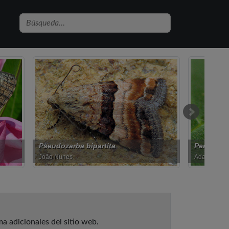
Pempeliella ornatella
Hipparchi
Adam Larysz
Marcello 
a adicionales del sitio web.