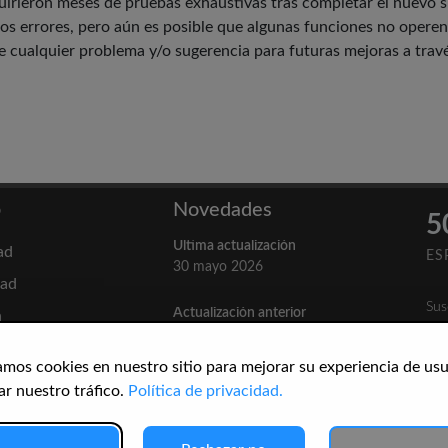
uirieron meses de pruebas exhaustivas tras completar el nuevo s
os errores, pero aún es posible que algunas funciones no operen
e cualquier problema y/o sugerencia para futuras mejoras a trav
b
Novedades
5
Última actualización
ad
ES
30 mayo 2026
dad
Sus
Actualización anterior
n
3 abril 2026
amos cookies en nuestro sitio para mejorar su experiencia de usu
afía
Cómo citar
ar nuestro tráfico.
Política de privacidad.
3 septiembre 2025
icas