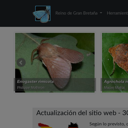
Reino de Gran Bretaña
Herramient
Agrochola nitida
Hipparchia 
Maciej Matraj
Theo Mamais
Actualización del sitio web -
Según lo previsto, 