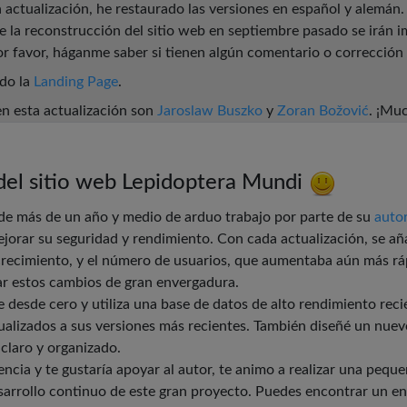
actualización, he restaurado las versiones en español y alemán.
de la reconstrucción del sitio web en septiembre pasado se irán
r favor, háganme saber si tienen algún comentario o corrección 
ado la
Landing Page
.
en esta actualización son
Jaroslaw Buszko
y
Zoran Božović
. ¡Mu
 del sitio web Lepidoptera Mundi
o de más de un año y medio de arduo trabajo por parte de su
auto
jorar su seguridad y rendimiento. Con cada actualización, se añad
crecimiento, y el número de usuarios, que aumentaba aún más rá
zar estos cambios de gran envergadura.
e desde cero y utiliza una base de datos de alto rendimiento re
ualizados a sus versiones más recientes. También diseñé un nuev
 claro y organizado.
uencia y te gustaría apoyar al autor, te animo a realizar una peq
sarrollo continuo de este gran proyecto. Puedes encontrar un en