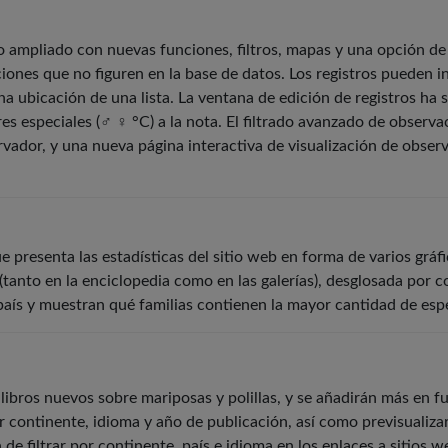
o ampliado con nuevas funciones, filtros, mapas y una opción de
ones que no figuren en la base de datos. Los registros pueden i
 ubicación de una lista. La ventana de edición de registros ha s
res especiales (♂ ♀ °C) a la nota. El filtrado avanzado de observa
vador, y una nueva página interactiva de visualización de obser
 presenta las estadísticas del sitio web en forma de varios grá
 (tanto en la enciclopedia como en las galerías), desglosada por 
aís y muestran qué familias contienen la mayor cantidad de esp
libros nuevos sobre mariposas y polillas, y se añadirán más en f
por continente, idioma y año de publicación, así como previsualiza
de filtrar por continente, país e idioma en los enlaces a sitios 