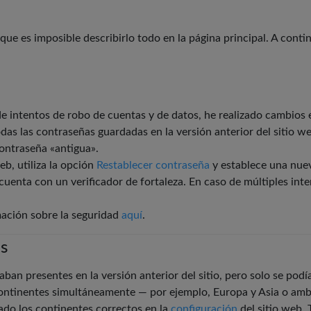
que es imposible describirlo todo en la página principal. A conti
 intentos de robo de cuentas y de datos, he realizado cambios e
as las contraseñas guardadas en la versión anterior del sitio we
contraseña «antigua».
eb, utiliza la opción
Restablecer contraseña
y establece una nuev
uenta con un verificador de fortaleza. En caso de múltiples inten
ación sobre la seguridad
aquí
.
es
aban presentes en la versión anterior del sitio, pero solo se podía 
continentes simultáneamente — por ejemplo, Europa y Asia o amba
ado los continentes correctos en la
configuración
del sitio web. 