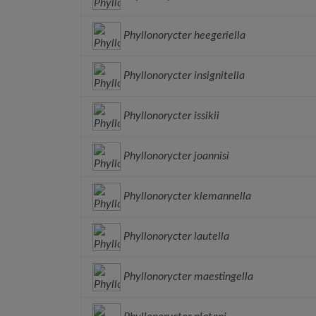
Phyllonorycter heegeriella
Phyllonorycter insignitella
Phyllonorycter issikii
Phyllonorycter joannisi
Phyllonorycter klemannella
Phyllonorycter lautella
Phyllonorycter maestingella