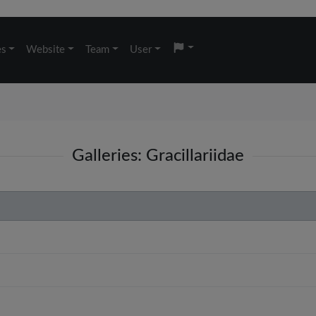
es
Website
Team
User
Galleries: Gracillariidae