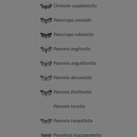
Ornixola caudulatella
Parectopa ononidis
Parectopa robiniella
Parornix anglicella
Parornix anguliferella
Parornix devoniella
Parornix finitimella
Parornix tenella
Parornix torquillella
Povolnya leucapennella