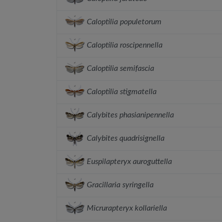
Caloptilia populetorum
Caloptilia roscipennella
Caloptilia semifascia
Caloptilia stigmatella
Calybites phasianipennella
Calybites quadrisignella
Euspilapteryx auroguttella
Gracillaria syringella
Micrurapteryx kollariella