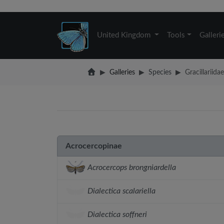
United Kingdom
Tools
Galleri
Galleries
Species
Gracillariidae
Acrocercopinae
Acrocercops brongniardella
Dialectica scalariella
Dialectica soffneri