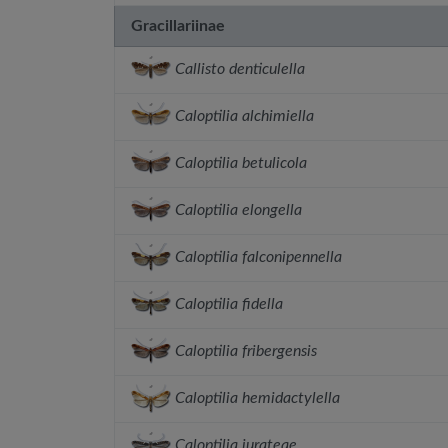
Gracillariinae
Callisto denticulella
Caloptilia alchimiella
Caloptilia betulicola
Caloptilia elongella
Caloptilia falconipennella
Caloptilia fidella
Caloptilia fribergensis
Caloptilia hemidactylella
Caloptilia jurateae