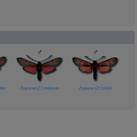
ulae
Zygaena (
Z.
) lonicerae
Zygaena (
Z.
) trifolii