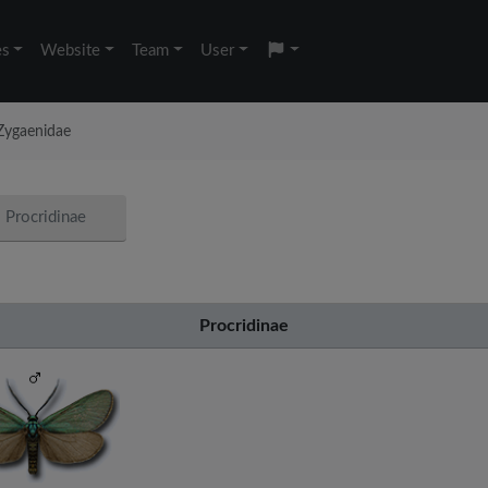
es
Website
Team
User
Zygaenidae
Procridinae
Procridinae