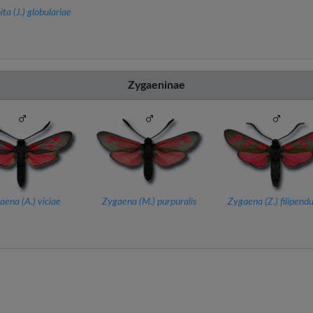
ita (
J.
) globulariae
Zygaeninae
aena (
A.
) viciae
Zygaena (
M.
) purpuralis
Zygaena (
Z.
) filipend