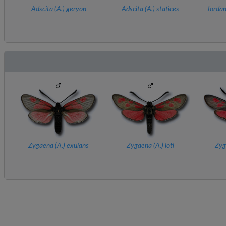
Adscita (
A.
) geryon
Adscita (
A.
) statices
Jordan
Zygaena (
A.
) exulans
Zygaena (
A.
) loti
Zyg