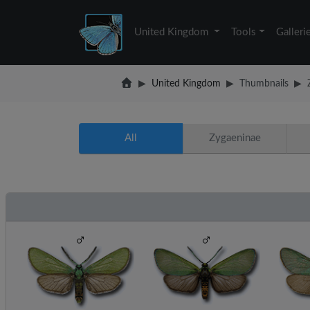
United Kingdom
Tools
Galleri
United Kingdom
Thumbnails
All
Zygaeninae