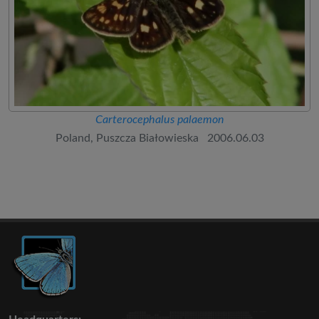
Carterocephalus palaemon
Poland, Puszcza Białowieska 2006.06.03